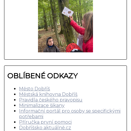
OBLÍBENÉ ODKAZY
Město Dobříš
Městská knihovna Dobříš
Pravidla českého pravopisu
Minimalizace šikany
Informační portál pro osoby se specifickými
potřebami
Příručka první pomoci
Dobříšsko aktuálně.cz