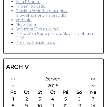
Alka Příbram
Třídění odpadů
Pravidla českého pravopisu
(slovník,synonyma,pravidla)
Ve škole
Moje škola
Sdružení "Dej mi šanci"
Postavička Napo pro vzdělávání v oblasti
BOZ
Proxima Sociale o.p.s.
ARCHIV
<<
červen
>>
<<
2026
>>
Po
Út
St
Čt
Pá
So
Ne
1
2
3
4
5
6
7
8
9
10
11
12
13
14