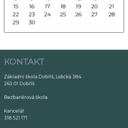
15
16
17
18
19
20
21
22
23
24
25
26
27
28
29
30
KONTAKT
Základní škola Dobříš, Lidická 384
263 01 Dobříš
Bezbariérová škola
Kancelář
318 521 171