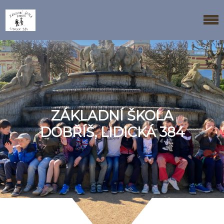
ZÁKLADNÍ ŠKOLA
DOBŘÍŠ, LIDICKÁ 384