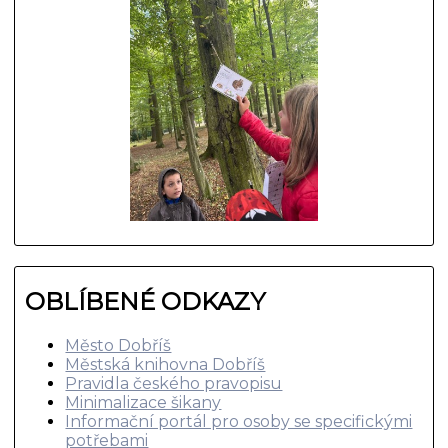
OBLÍBENÉ ODKAZY
Město Dobříš
Městská knihovna Dobříš
Pravidla českého pravopisu
Minimalizace šikany
Informační portál pro osoby se specifickými
potřebami