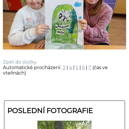
Zpět do složky
Automatické procházení:
3
|
4
|
5
|
6
|
7
(čas ve
vteřinách)
POSLEDNÍ FOTOGRAFIE