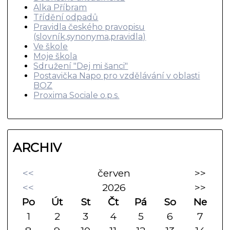
Alka Příbram
Třídění odpadů
Pravidla českého pravopisu
(slovník,synonyma,pravidla)
Ve škole
Moje škola
Sdružení "Dej mi šanci"
Postavička Napo pro vzdělávání v oblasti
BOZ
Proxima Sociale o.p.s.
ARCHIV
<<
červen
>>
<<
2026
>>
Po
Út
St
Čt
Pá
So
Ne
1
2
3
4
5
6
7