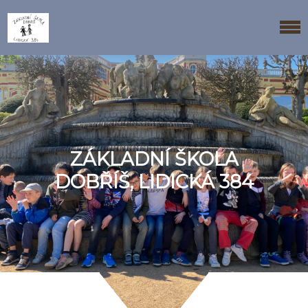
ZÁKLADNÍ ŠKOLA
DOBŘÍŠ, LIDICKÁ 384