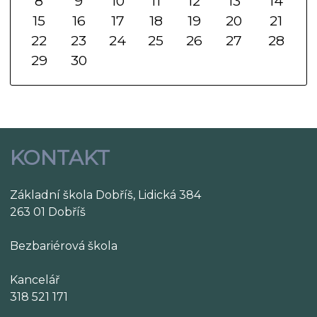
8
9
10
11
12
13
14
15
16
17
18
19
20
21
22
23
24
25
26
27
28
29
30
KONTAKT
Základní škola Dobříš, Lidická 384
263 01 Dobříš
Bezbariérová škola
Kancelář
318 521 171