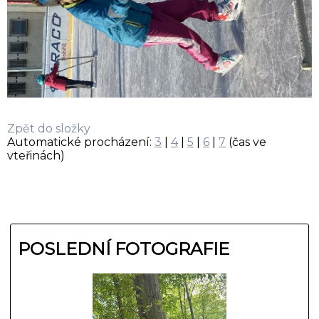
Zpět do složky
Automatické procházení:
3
|
4
|
5
|
6
|
7
(čas ve
vteřinách)
POSLEDNÍ FOTOGRAFIE