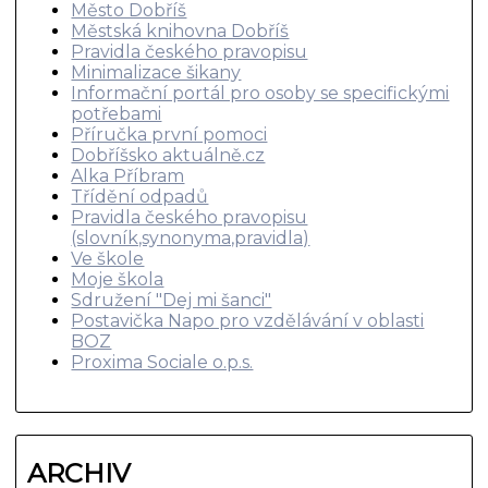
Město Dobříš
Městská knihovna Dobříš
Pravidla českého pravopisu
Minimalizace šikany
Informační portál pro osoby se specifickými
potřebami
Příručka první pomoci
Dobříšsko aktuálně.cz
Alka Příbram
Třídění odpadů
Pravidla českého pravopisu
(slovník,synonyma,pravidla)
Ve škole
Moje škola
Sdružení "Dej mi šanci"
Postavička Napo pro vzdělávání v oblasti
BOZ
Proxima Sociale o.p.s.
ARCHIV