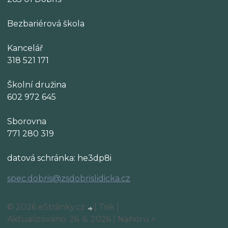
Bezbariérová škola
Kancelář
318 521 171
Školní družina
602 972 645
Sborovna
771 280 319
datová schránka: he3dp8i
spec.dobris@zsdobrislidicka.cz
© 2026 eStránky.cz
|
Tisk
|
Aktualizováno: 26. 6. 2026
|
Nahoru ↑