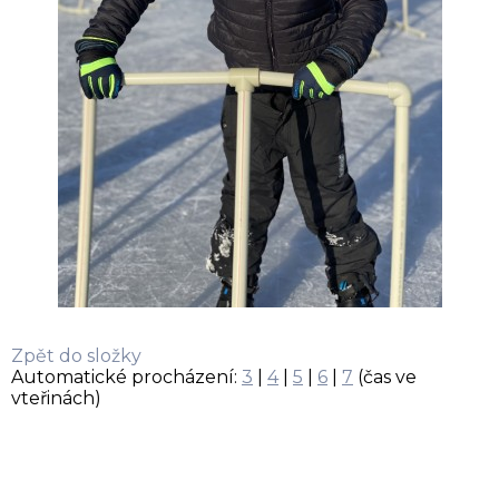
Zpět do složky
Automatické procházení:
3
|
4
|
5
|
6
|
7
(čas ve
vteřinách)