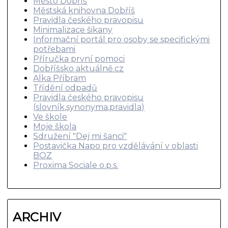
Město Dobříš
Městská knihovna Dobříš
Pravidla českého pravopisu
Minimalizace šikany
Informační portál pro osoby se specifickými
potřebami
Příručka první pomoci
Dobříšsko aktuálně.cz
Alka Příbram
Třídění odpadů
Pravidla českého pravopisu
(slovník,synonyma,pravidla)
Ve škole
Moje škola
Sdružení "Dej mi šanci"
Postavička Napo pro vzdělávání v oblasti
BOZ
Proxima Sociale o.p.s.
ARCHIV