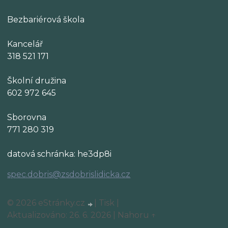
Bezbariérová škola
Kancelář
318 521 171
Školní družina
602 972 645
Sborovna
771 280 319
datová schránka: he3dp8i
spec.dobris@zsdobrislidicka.cz
© 2026 eStránky.cz
|
Tisk
|
Aktualizováno: 26. 6. 2026
|
Nahoru ↑