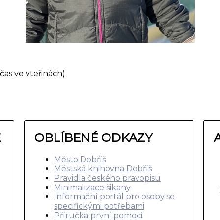
čas ve vteřinách)
E
OBLÍBENÉ ODKAZY
Město Dobříš
Městská knihovna Dobříš
Pravidla českého pravopisu
Minimalizace šikany
Informační portál pro osoby se
specifickými potřebami
Příručka první pomoci