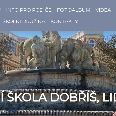
Y
INFO PRO RODIČE
FOTOALBUM
VIDEA
ŠKOLNÍ DRUŽINA
KONTAKTY
 ŠKOLA DOBŘÍŠ, LI