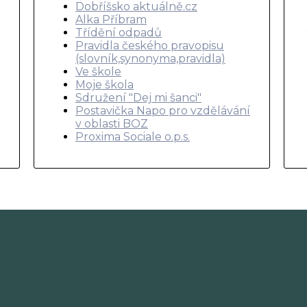
Dobříšsko aktuálně.cz
Alka Příbram
Třídění odpadů
Pravidla českého pravopisu
(slovník,synonyma,pravidla)
Ve škole
Moje škola
Sdružení "Dej mi šanci"
Postavička Napo pro vzdělávání
v oblasti BOZ
Proxima Sociale o.p.s.