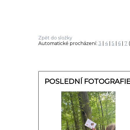
Zpět do složky
Automatické procházení:
3
|
4
|
5
|
6
|
7
(
POSLEDNÍ FOTOGRAFI